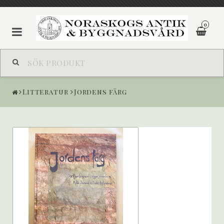
0
Litteratur
Jordens färg