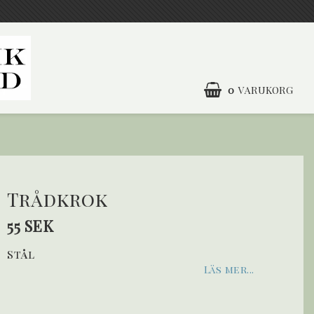
0
VARUKORG
DIN VARUKORG ÄR TOM
Trådkrok
55 SEK
Stål
Läs mer...